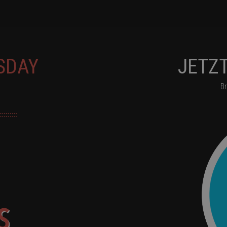
SDAY
JETZT
B