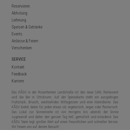
Kampagnendaten
für die Site-
Reservieren
Analyseberichte
verwendet.
Abholung
Standardmäßig
Lieferung
läuft es nach 2
Jahren ab, obwohl
Speisen & Getränke
dies von Website-
Eigentümern
Events
angepasst werden
Anlässe & Feiern
kann.
Verschenken
SERVICE
Kontakt
Name
Name
Domain
Domain
Ablauf
Ablauf
Beschreibung
Beschreibu
Feedback
Karriere
gastronavi
_ga_6ZGKS3WBQ3
www.gastronavi.de
.das-
2
Session
kadu.de
years
Das KÅDU in der Rosenheimer Landstraße ist das neue Café, Restaurant
und die Bar in Ottobrunn. Auf der Speisekarte steht ein ausgiebiges
Name
Domain
Ablauf
Beschreibung
Frühstück, Brunch, wechselndes Mittagessen und eine Abendkarte. Das
KÅDU bietet dabei für jeden etwas: ob vegetarisch, vegan oder flexitarisch.
_fbp
.das-kadu.de
3
Wird von
Das Lokal zur Sonnenseite ist von morgens bis abends der Sonne
months
Facebook
zugewandt und daher den ganzen Tag hell, gemütlich und einladend. Das
verwendet, um
eine Reihe von
KÅDU Team legt großen Wert auf einen freundlichen und schnellen Service.
Werbeprodukten
Wir freuen uns auf deinen Besuch!
zu liefern, z. B.