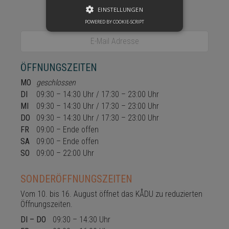
Keine spannende Neuigkeit
EINSTELLUNGEN
aus dem KÅDU verpassen?
POWERED BY COOKIE-SCRIPT
LEISTUNGS
E-Mail Adresse
TARGETING
ÖFFNUNGSZEITEN
FUNKTIONEN
MO
geschlossen
NICHT KLASSIFIZIERT
DI
09:30 – 14:30 Uhr / 17:30 – 23:00 Uhr
MI
09:30 – 14:30 Uhr / 17:30 – 23:00 Uhr
DO
09:30 – 14:30 Uhr / 17:30 – 23:00 Uhr
FR
09:00 – Ende offen
Leistungs
Targeting
SA
09:00 – Ende offen
Funktionen
Nicht klassifiziert
SO
09:00 – 22:00 Uhr
Leistungscookies werden verwendet,
SONDERÖFFNUNGSZEITEN
um zu sehen, wie Besucher die
Website nutzen, z. Analyse-Cookies.
Vom 10. bis 16. August öffnet das KÅDU zu reduzierten
Diese Cookies können nicht
Öffnungszeiten.
verwendet werden, um einen
bestimmten Besucher direkt zu
DI – DO
09:30 – 14:30 Uhr
identifizieren.