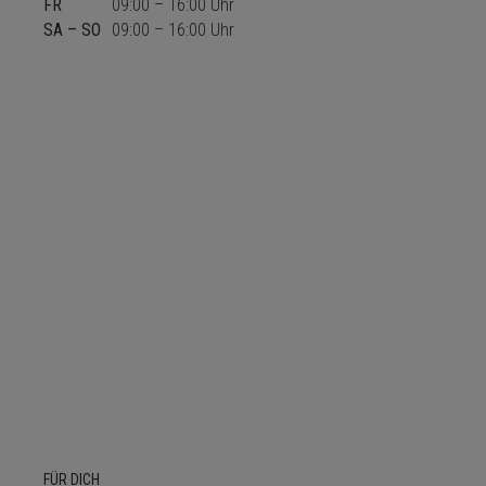
FR
09:00 – 16:00 Uhr
Name
Domain
Ablauf
Beschreibung
SA – SO
09:00 – 16:00 Uhr
_ga
.das-
2
Dieser Cookie-
kadu.de
years
Name ist mit
Google Universal
Analytics
verknüpft. Dies ist
eine wichtige
Aktualisierung des
am häufigsten
verwendeten
Analysedienstes
von Google.
Dieses Cookie wird
verwendet, um
eindeutige
Benutzer zu
unterscheiden,
indem eine
zufällig generierte
Nummer als
Client-ID
zugewiesen wird.
Es ist in jeder
Seitenanforderung
auf einer Site
enthalten und
wird zur
Berechnung der
Besucher-,
Sitzungs- und
FÜR DICH