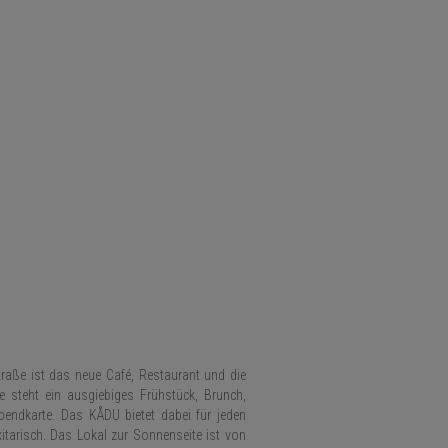
ichtige Aktualisierung des
erwendet, um eindeutige
 zugewiesen wird. Es ist
er Besucher-, Sitzungs-
ft es nach 2 Jahren ab,
ibung
ibung
fern, z. B. Echtzeit-
für gezielte Werbung
aße ist das neue Café, Restaurant und die
e steht ein ausgiebiges Frühstück, Brunch,
endkarte. Das KÅDU bietet dabei für jeden
xitarisch. Das Lokal zur Sonnenseite ist von