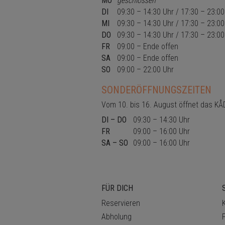
MO
geschlossen
_ga
.das-
2
DI
09:30 – 14:30 Uhr / 17:30 – 23:00
kadu.de
years
MI
09:30 – 14:30 Uhr / 17:30 – 23:00
DO
09:30 – 14:30 Uhr / 17:30 – 23:00
FR
09:00 – Ende offen
SA
09:00 – Ende offen
SO
09:00 – 22:00 Uhr
Name
Name
SONDERÖFFNUNGSZEITEN
gastronavi
_ga_6ZGKS3WBQ3
Name
Domain
Vom 10. bis 16. August öffnet das KÅ
_fbp
.das-kadu.de
DI – DO
09:30 – 14:30 Uhr
fr
.facebook.com
FR
09:00 – 16:00 Uhr
SA – SO
09:00 – 16:00 Uhr
FÜR DICH
Reservieren
Abholung