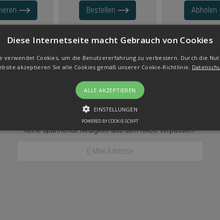
ieren
Bestellen
Abholen
Diese Internetseite macht Gebrauch von Cookies
e verwendet Cookies, um die Benutzererfahrung zu verbessern. Durch die Nu
bsite akzeptieren Sie alle Cookies gemäß unserer Cookie-Richtlinie.
Datensch
ALLE AKZEPTIEREN
Newsletter
EINSTELLUNGEN
POWERED BY COOKIE-SCRIPT
EISTUNGS
TARGETING
FUNKTIONEN
NICHT KLASSIF
Keine spannende Neuigkeit
aus dem KÅDU verpassen?
E-Mail Adresse
Leistungs
Targeting
Funktionen
Nicht klassifiziert
rwendet, um zu sehen, wie Besucher die Website nutzen, z. Analyse-Cookies. Dies
n bestimmten Besucher direkt zu identifizieren.
f
Beschreibung