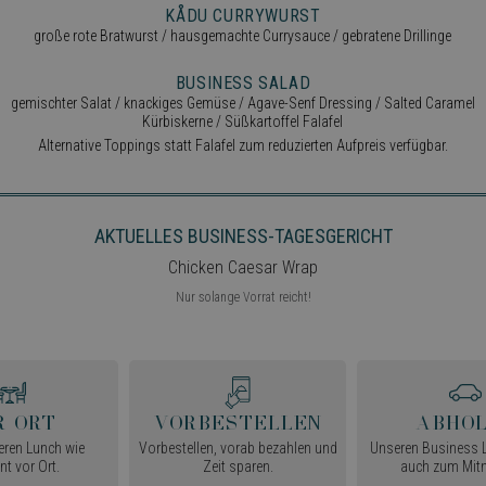
KÅDU CURRYWURST
große rote Bratwurst / hausgemachte Currysauce / gebratene Drillinge
BUSINESS SALAD
gemischter Salat / knackiges Gemüse / Agave-Senf Dressing / Salted Caramel
Kürbiskerne / Süßkartoffel Falafel
Alternative Toppings statt Falafel zum reduzierten Aufpreis verfügbar.
AKTUELLES BUSINESS-TAGESGERICHT
Chicken Caesar Wrap
Nur solange Vorrat reicht!
r Ort
Vorbestellen
Abho
ren Lunch wie
Vorbestellen, vorab bezahlen und
Unseren Business L
t vor Ort.
Zeit sparen.
auch zum Mit