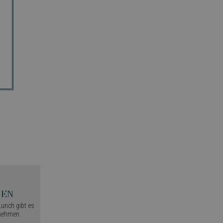
len
unch gibt es
nehmen.