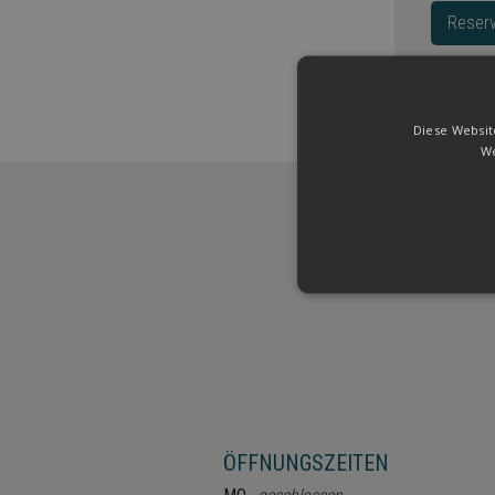
Reserv
Diese Websit
We
L
Leistungscookies werden ve
verwendet werden, um eine
ÖFFNUNGSZEITEN
Name
Domain
Ablau