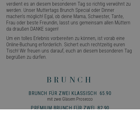
verdient es an diesem besonderen Tag so richtig verwöhnt zu
werden. Unser Muttertags Brunch Special oder Dinner
machen’s möglich! Egal, ob deine Mama, Schwester, Tante,
Frau oder beste Freundin, lasst uns gemeinsam allen Müttern
da draußen DANKE sagen!
Um ein tolles Erlebnis vorbereiten zu können, ist vorab eine
Online-Buchung erforderlich. Sichert euch rechtzeitig euren
Tisch! Wir freuen uns darauf, euch an diesem besonderen Tag
begrüßen zu dürfen.
Brunch
BRUNCH FÜR ZWEI KLASSISCH 65.90
mit zwei Gläsern Prosecco
PREMIUM BRUNCH FÜR ZWEI 82.90
mit Crémant de loire AOC Brut Rosé 0.75l
Avocado Brot mit Burrata und pochiertem Ei, Rührei-Brot mit
verschiedenen Toppings, Räucherlachs, Mammut Oliven, frisches
Obst, French Toast mit krossem Bacon, Mascarpone-Sahne mit