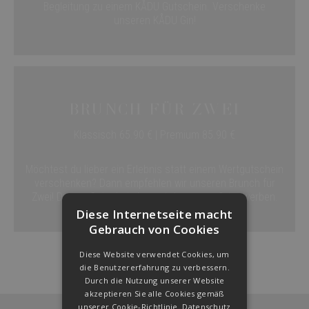
Begleitung zu einem KÅDU Gutschein. Verschenke
unseren KÅDU Gin!
Brunch für zwei
Klassisch 65.90 € | Premium 85.90 €
Möchtest du lieber ein Erlebnis statt einem Wertgutschein
verschenken? Dann empfehlen wir unseren Brunch für
Zwei! Diesen Gutschein kannst du nur vor Ort erwerben.
Diese Internetseite macht
Gebrauch von Cookies
Diese Website verwendet Cookies, um
die Benutzererfahrung zu verbessern.
Durch die Nutzung unserer Website
akzeptieren Sie alle Cookies gemäß
unserer Cookie-Richtlinie.
Datenschutz