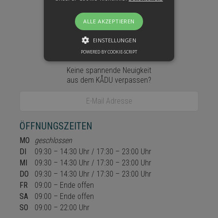
ALLE AKZEPTIEREN
EINSTELLUNGEN
Newsletter
POWERED BY COOKIE-SCRIPT
LEISTUNGS
Keine spannende Neuigkeit
TARGETING
aus dem KÅDU verpassen?
FUNKTIONEN
E-Mail Adresse
NICHT KLASSIFIZIERT
ÖFFNUNGSZEITEN
MO
geschlossen
DI
09:30 – 14:30 Uhr / 17:30 – 23:00 Uhr
Leistungs
Targeting
MI
09:30 – 14:30 Uhr / 17:30 – 23:00 Uhr
DO
09:30 – 14:30 Uhr / 17:30 – 23:00 Uhr
Funktionen
Nicht klassifiziert
FR
09:00 – Ende offen
Leistungscookies werden verwendet,
SA
09:00 – Ende offen
um zu sehen, wie Besucher die
SO
09:00 – 22:00 Uhr
Website nutzen, z. Analyse-Cookies.
Diese Cookies können nicht