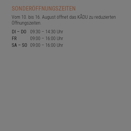
verwendet werden, um einen
SONDERÖFFNUNGSZEITEN
bestimmten Besucher direkt zu
identifizieren.
Vom 10. bis 16. August öffnet das KÅDU zu reduzierten
Öffnungszeiten.
Name
Domain
Ablauf
Beschreibung
DI – DO
09:30 – 14:30 Uhr
_ga
.das-
2
Dieser Cookie-
kadu.de
years
Name ist mit
FR
09:00 – 16:00 Uhr
Google Universal
Analytics
SA – SO
09:00 – 16:00 Uhr
verknüpft. Dies ist
eine wichtige
Aktualisierung des
am häufigsten
verwendeten
Analysedienstes
von Google.
Dieses Cookie wird
verwendet, um
eindeutige
Benutzer zu
unterscheiden,
indem eine
zufällig generierte
Nummer als
Client-ID
zugewiesen wird.
Es ist in jeder
Seitenanforderung
auf einer Site
enthalten und