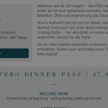
Wahnsinn, wie die Zeit vergeht – das KÅDU wi
wollen wir mit euch gemeinsam anstoßen, fei
bedanken. Ohne eure Begeisterung und Treue 
i
Unsere Kulinarik-Crew hat sich für dieses J
überlegt: Freut euch auf unser abwechslungsr
Cooking-Station – hier wird direkt vor euren 
orderlich,
angerichtet. Genuss für alle Sinne!
Dinner- oder Happy-
Um ein tolles Erlebnis vorbereiten zu können,
erforderlich. Sichert euch rechtzeitig euren T
tollen Abend!
pÉro Dinner pass | 47.
|
WELCOME-DRINK
Ein kleiner Drink zur Begrüßung – spritzig, fruchtig, macht Lust auf mehr.