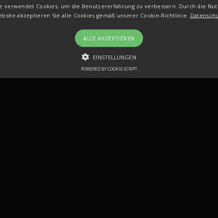
e verwendet Cookies, um die Benutzererfahrung zu verbessern. Durch die Nu
bsite akzeptieren Sie alle Cookies gemäß unserer Cookie-Richtlinie.
Datensch
ALLE AKZEPTIEREN
EINSTELLUNGEN
POWERED BY COOKIE-SCRIPT
EISTUNGS
TARGETING
FUNKTIONEN
NICHT KLASSIF
Leistungs
Targeting
Funktionen
Nicht klassifiziert
rwendet, um zu sehen, wie Besucher die Website nutzen, z. Analyse-Cookies. Dies
n bestimmten Besucher direkt zu identifizieren.
f
Beschreibung
Dieser Cookie-Name ist mit Google Universal Analytics verknüpft. Dies ist eine w
am häufigsten verwendeten Analysedienstes von Google. Dieses Cookie wird v
Benutzer zu unterscheiden, indem eine zufällig generierte Nummer als Client-ID
in jeder Seitenanforderung auf einer Site enthalten und wird zur Berechnung d
und Kampagnendaten für die Site-Analyseberichte verwendet. Standardmäßig läu
obwohl dies von Website-Eigentümern angepasst werden kann.