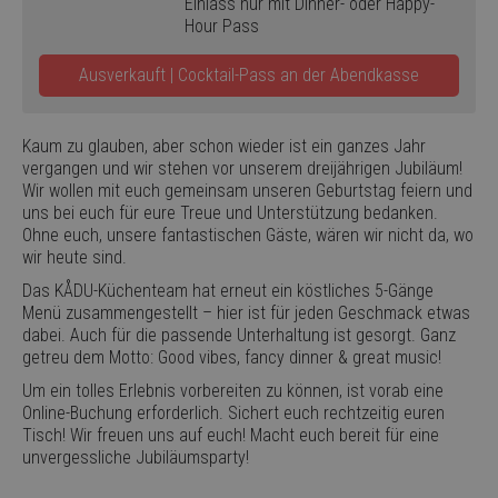
Einlass nur mit Dinner- oder Happy-
Hour Pass
Ausverkauft | Cocktail-Pass an der Abendkasse
Kaum zu glauben, aber schon wieder ist ein ganzes Jahr
vergangen und wir stehen vor unserem dreijährigen Jubiläum!
Wir wollen mit euch gemeinsam unseren Geburtstag feiern und
uns bei euch für eure Treue und Unterstützung bedanken.
Ohne euch, unsere fantastischen Gäste, wären wir nicht da, wo
wir heute sind.
Das KÅDU-Küchenteam hat erneut ein köstliches 5-Gänge
Menü zusammengestellt – hier ist für jeden Geschmack etwas
dabei. Auch für die passende Unterhaltung ist gesorgt. Ganz
getreu dem Motto: Good vibes, fancy dinner & great music!
Um ein tolles Erlebnis vorbereiten zu können, ist vorab eine
Online-Buchung erforderlich. Sichert euch rechtzeitig euren
Tisch! Wir freuen uns auf euch! Macht euch bereit für eine
unvergessliche Jubiläumsparty!