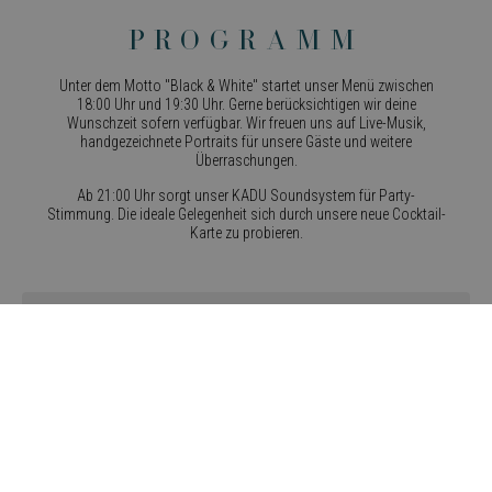
Programm
Unter dem Motto "Black & White" startet unser Menü zwischen
18:00 Uhr und 19:30 Uhr. Gerne berücksichtigen wir deine
Wunschzeit sofern verfügbar. Wir freuen uns auf Live-Musik,
handgezeichnete Portraits für unsere Gäste und weitere
Überraschungen.
Ab 21:00 Uhr sorgt unser KADU Soundsystem für Party-
Stimmung. Die ideale Gelegenheit sich durch unsere neue Cocktail-
Karte zu probieren.
Dinner pass |
69.00
|
Wähle zwischen unserem klassischen oder vegetarischen 5-Gang
Menü.