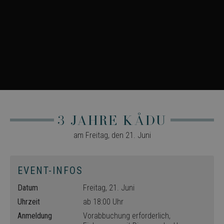
Echtzeit-Gebote
von
Werbekunden
Dritter
fr
.facebook.com
3
Enthält eine
months
eindeutige ID-
Kombination für
Browser und
Benutzer, die für
gezielte
Werbung
verwendet wird.
3 Jahre KÅDU
am Freitag, den 21. Juni
EVENT-INFOS
Datum
Freitag, 21. Juni
Uhrzeit
ab 18:00 Uhr
Anmeldung
Vorabbuchung erforderlich,